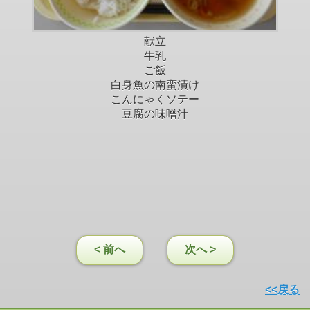
献立
牛乳
ご飯
白身魚の南蛮漬け
こんにゃくソテー
豆腐の味噌汁
< 前へ
次へ >
<<戻る