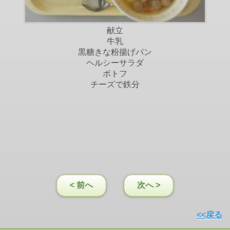
献立
牛乳
黒糖きな粉揚げパン
ヘルシーサラダ
ポトフ
チーズで鉄分
< 前へ
次へ >
<<戻る