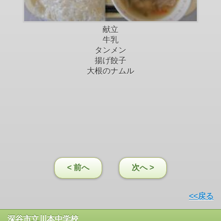
献立
牛乳
タンメン
揚げ餃子
大根のナムル
< 前へ
次へ >
<<戻る
深谷市立川本中学校