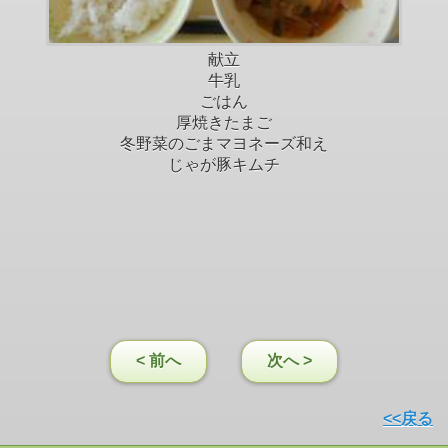
献立
牛乳
ごはん
厚焼きたまご
冬野菜のごまマヨネーズ和え
じゃが豚キムチ
< 前へ
次へ >
<<戻る