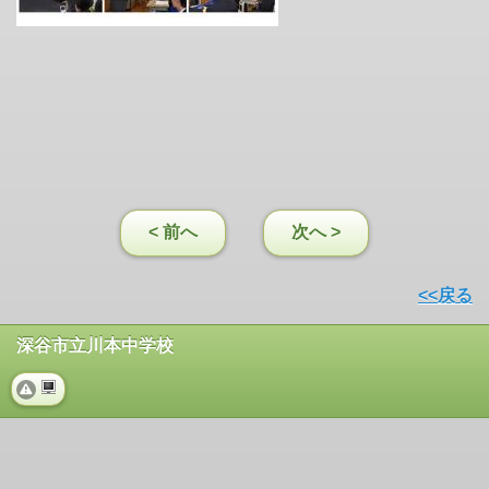
< 前へ
次へ >
<<戻る
深谷市立川本中学校