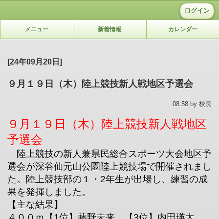
ログイン
メニュー
新着情報
カレンダー
[24年09月20日]
９月１９日（木）陸上競技新人戦地区予選会
08:58 by 校長
９月１９日（木）陸上競技新人戦地区
予選会
陸上競技の新人兼県民総合スポーツ大会地区予
選会が深谷仙元山公園陸上競技場で開催されまし
た。陸上競技部の１・2年生が出場し、練習の成
果を発揮しました。
【主な結果】
４００ｍ【1位】藤野未来、【3位】内田瑛太