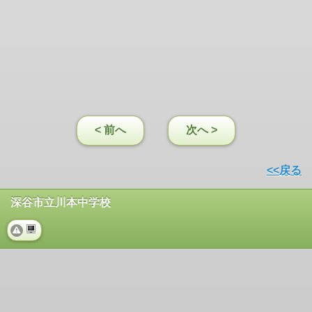
< 前へ
次へ >
<<戻る
深谷市立川本中学校