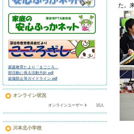
た。
家庭教育たより「まごころ」
部活動に係る活動方針.pdf
盗撮防止等ガイドライン.pdf
オンライン状況
オンラインユーザー
10人
川本北小学校