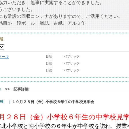
協力いただき、無事に実施することができました。
うございました。
にも常設の回収コンテナがありますので、ご活用ください。
目≫ 段ボール、雑誌、古紙、アルミ缶
報
クール
日誌
パブリック
日誌
パブリック
日誌
パブリック
ス
>> 記事詳細
29
１０月２８日（金）小学校６年生の中学校見学会
月２８日（金）小学校６年生の中学校見
北小学校と南小学校の６年生が中学校を訪れ、授業