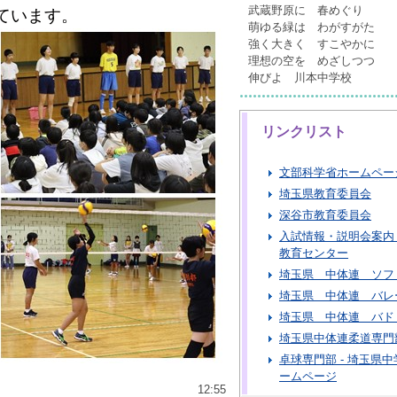
武蔵野原に 春めぐり
ています。
萌ゆる緑は わがすがた
強く大きく すこやかに
理想の空を めざしつつ
伸びよ 川本中学校
リンクリスト
文部科学省ホームペー
埼玉県教育委員会
深谷市教育委員会
入試情報・説明会案内 
教育センター
埼玉県 中体連 ソフ
埼玉県 中体連 バレ
埼玉県 中体連 バド
埼玉県中体連柔道専門
卓球専門部 - 埼玉県
ームページ
12:55