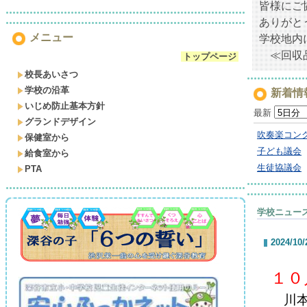
皆様にご
ありがと
メニュー
学校地内
≪回収品
トップページ
校長あいさつ
学校の沿革
新着情
いじめ防止基本方針
最新
グランドデザイン
吹奏楽コン
保健室から
子ども議会
給食室から
生徒協議会
PTA
学校ニュー
2024/10/
１０
川本