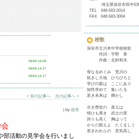
埼玉県深谷市田中53
TEL 048-583-2014
FAX 048-583-3004
校歌
深谷市立川本中学校校歌
作詞：宇野 章
作曲：北村和夫
08/06 16:08
08/06 14:27
母なるめぐみ 荒川の
08/04 14:17
拓きし大地 ひろびろと
学びの庭は ここにあり
知性求めて 集いたる
若き未来は 輝かし
< 前の記事へ
次の記事へ >
古き歴史の 産土は
| by:
校長
情けも厚き 武士の里
誇りも高く 胸はって
学会
からだ鍛えよ たくましく
若きわれらの 意気高し
や部活動の見学会を行いまし