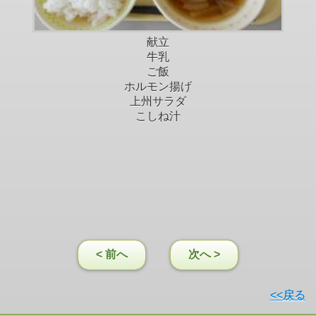
献立
牛乳
ご飯
ホルモン揚げ
上州サラダ
こしね汁
< 前へ
次へ >
<<戻る