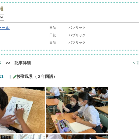
報
クール
日誌
パブリック
日誌
パブリック
日誌
パブリック
ス
>> 記事詳細
<
01
授業風景（２年国語）