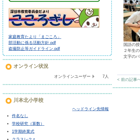
家庭教育たより「まごころ」
部活動に係る活動方針.pdf
国語の授
盗撮防止等ガイドライン.pdf
２年生の
文字のバ
オンライン状況
オンラインユーザー
7人
< 前の記事
川本北小学校
ヘッドライン先情報
件名なし
学校研究（算数）
1学期終業式
クラスレク♬