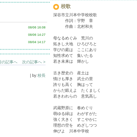
校歌
深谷市立川本中学校校歌
作詞：宇野 章
作曲：北村和夫
08/06 16:08
08/06 14:27
母なるめぐみ 荒川の
08/04 14:17
拓きし大地 ひろびろと
学びの庭は ここにあり
知性求めて 集いたる
若き未来は 輝かし
 前の記事へ
次の記事へ >
古き歴史の 産土は
| by:
校長
情けも厚き 武士の里
誇りも高く 胸はって
からだ鍛えよ たくましく
若きわれらの 意気高し
武蔵野原に 春めぐり
萌ゆる緑は わがすがた
強く大きく すこやかに
理想の空を めざしつつ
伸びよ 川本中学校