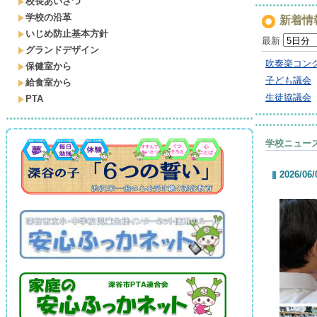
校長あいさつ
学校の沿革
新着情
いじめ防止基本方針
最新
グランドデザイン
吹奏楽コン
保健室から
子ども議会
給食室から
生徒協議会
PTA
学校ニュー
2026/06/