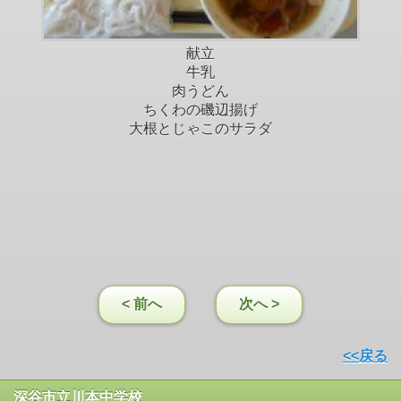
献立
牛乳
肉うどん
ちくわの磯辺揚げ
大根とじゃこのサラダ
< 前へ
次へ >
<<戻る
深谷市立川本中学校