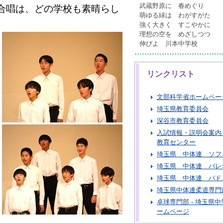
武蔵野原に 春めぐり
合唱は、どの学校も素晴らし
萌ゆる緑は わがすがた
強く大きく すこやかに
理想の空を めざしつつ
伸びよ 川本中学校
リンクリスト
文部科学省ホームペー
埼玉県教育委員会
深谷市教育委員会
入試情報・説明会案内 
教育センター
埼玉県 中体連 ソフ
埼玉県 中体連 バレ
埼玉県 中体連 バド
埼玉県中体連柔道専門
卓球専門部 - 埼玉県
ームページ