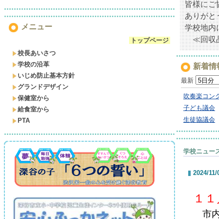
皆様にご
ありがと
メニュー
学校地内
≪回収品
トップページ
校長あいさつ
学校の沿革
新着情
いじめ防止基本方針
最新
グランドデザイン
吹奏楽コン
保健室から
子ども議会
給食室から
生徒協議会
PTA
学校ニュー
2024/11/
１１
市内