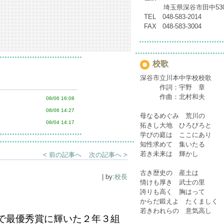
埼玉県深谷市田中53
TEL 048-583-2014
FAX 048-583-3004
校歌
深谷市立川本中学校校歌
作詞：宇野 章
作曲：北村和夫
08/06 16:08
08/06 14:27
母なるめぐみ 荒川の
08/04 14:17
拓きし大地 ひろびろと
学びの庭は ここにあり
知性求めて 集いたる
若き未来は 輝かし
< 前の記事へ
次の記事へ >
古き歴史の 産土は
| by:
校長
情けも厚き 武士の里
誇りも高く 胸はって
からだ鍛えよ たくましく
若きわれらの 意気高し
で最優秀賞に輝いた２年３組