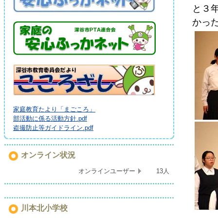
と３
かっ
家庭教育たより「まごころ」
部活動に係る活動方針.pdf
盗撮防止等ガイドライン.pdf
オンライン状況
オンラインユーザー
13人
川本北小学校